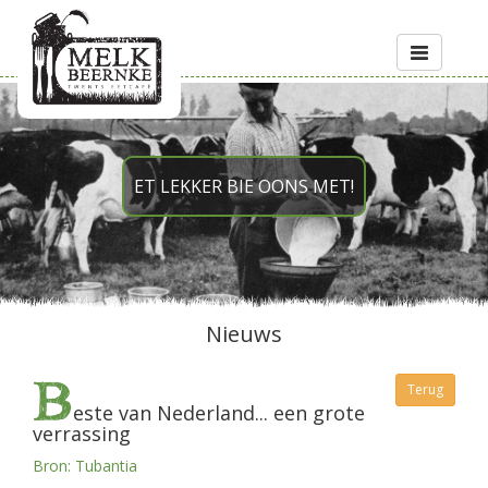
Toggle
navigation
ET LEKKER BIE OONS MET!
Nieuws
B
Terug
este van Nederland... een grote
verrassing
Bron: Tubantia