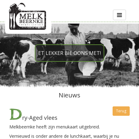
Toggle
navigation
ET LEKKER BIE OONS MET!
Nieuws
D
Terug
ry-Aged vlees
Melkbeernke heeft zijn menukaart uitgebreid.
Vernieuwd is onder andere de lunchkaart, waarbij je nu